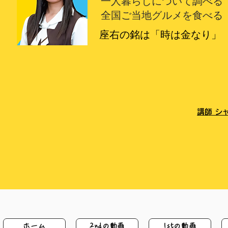
一人暮らしについて調べる
​全国ご当地グルメを食べる
座右の銘は「時は金なり」
講師 シ
ホーム
2ndの動画
1stの動画